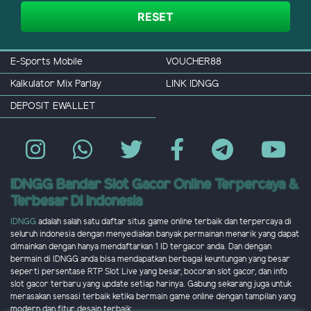
RESET
E-Sports Mobile
VOUCHER88
Kalkulator Mix Parlay
LINK IDNGG
DEPOSIT EWALLET
IDNGG Bandar Slot Gacor Online Terpercaya &
Terbesar Di Indonesia
IDNGG
adalah salah satu daftar situs game online terbaik dan terpercaya di
seluruh indonesia dengan menyediakan banyak permainan menarik yang dapat
dimainkan dengan hanya mendaftarkan 1 ID tergacor anda. Dan dengan
bermain di IDNGG anda bisa mendapatkan berbagai keuntungan yang besar
seperti persentase RTP Slot Live yang besar, bocoran slot gacor, dan info
slot gacor terbaru yang update setiap harinya. Gabung sekarang juga untuk
merasakan sensasi terbaik ketika bermain game online dengan tampilan yang
modern dan fitur desain terbaik.